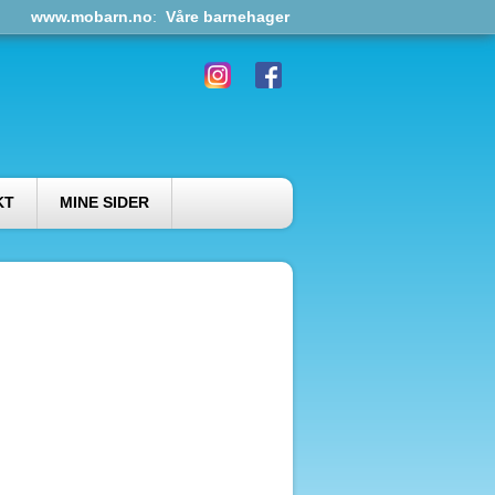
www.mobarn.no
:
Våre barnehager
KT
MINE SIDER