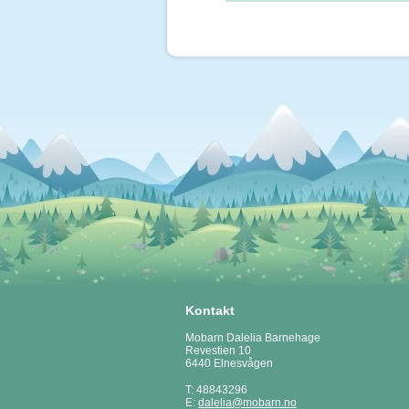
Kontakt
Mobarn Dalelia Barnehage
Revestien 10
6440 Elnesvågen
T: 48843296
E:
dalelia@mobarn.no