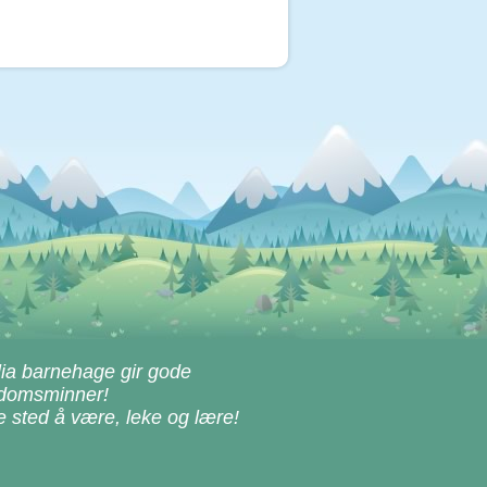
lia barnehage gir gode
domsminner!
e sted å være, leke og lære!